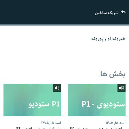
تماس
شریک ساختن
صفحه پشتو
Azadi English
خبرونه او راپورونه
به ما بپیوندید
بخش ها
همۀ سایت‌های رادیو آزادی/ رادیو اروپای آزاد
اسد ۱۵, ۱۴۰۵
اسد ۱۵, ۱۴۰۵