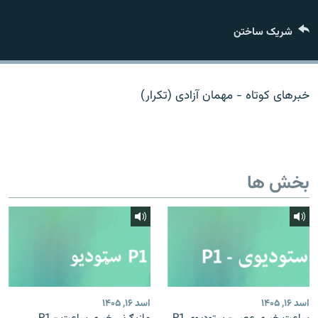
تماس
شریک ساختن
صفحه پشتو
Azadi English
خبرهای کوتاه - مهمان آزادی (تکرار)
به ما بپیوندید
بخش ها
همۀ سایت‌های رادیو آزادی/ رادیو اروپای آزاد
اسد ۱۶, ۱۴۰۵
اسد ۱۶, ۱۴۰۵