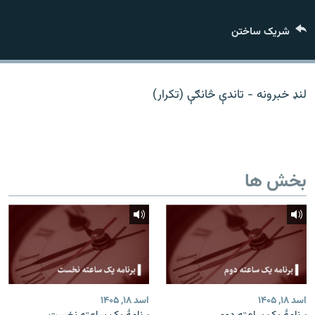
تماس
شریک ساختن
صفحه پشتو
Azadi English
لنډ خبرونه - تاندې څانګې (تکرار)
به ما بپیوندید
بخش ها
همۀ سایت‌های رادیو آزادی/ رادیو اروپای آزاد
اسد ۱۸, ۱۴۰۵
اسد ۱۸, ۱۴۰۵