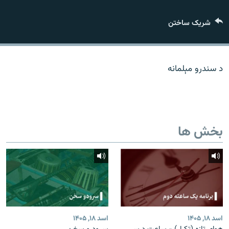
تماس
شریک ساختن
صفحه پشتو
Azadi English
د سندرو مېلمانه
به ما بپیوندید
بخش ها
همۀ سایت‌های رادیو آزادی/ رادیو اروپای آزاد
اسد ۱۸, ۱۴۰۵
اسد ۱۸, ۱۴۰۵