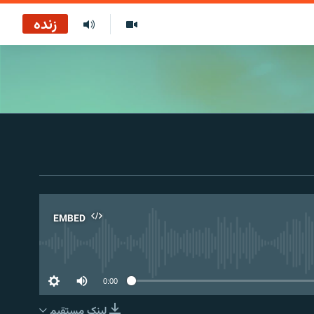
زنده
EMBED
No 
0:00
لینک مستقیم