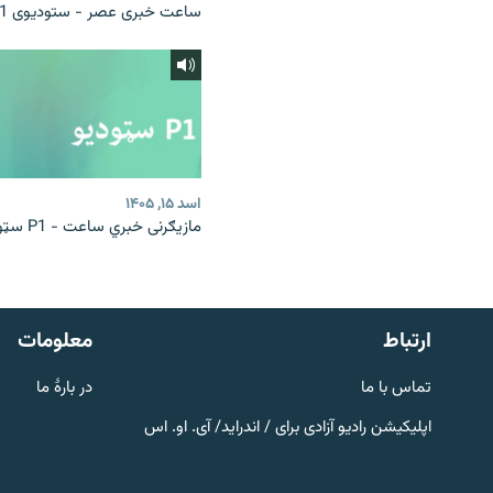
ساعت خبری عصر - ستودیوی P1
اسد ۱۵, ۱۴۰۵
مازیګرنی خبري ساعت - P1 سټوډیو
صفحه پشتو
Azadi English
به ما بپیوندید
ارتباط
معلومات
تماس با ما
در بارۀ ما
اپلیکیشن رادیو آزادی برای / اندراید/ آی. او. اس
همۀ سایت‌های رادیو آزادی/ رادیو
اروپای آزاد