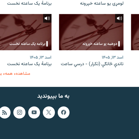
لومړۍ یو ساعته خپرونه
برنامۀ یک ساعته نخست
اسد ۱۳, ۱۴۰۵
اسد ۱۳, ۱۴۰۵
تاندې څانګې (تکرار) - درسي ساعت
برنامۀ یک ساعته نخست
مشاهدهء همهء ب
به ما بپیوندید