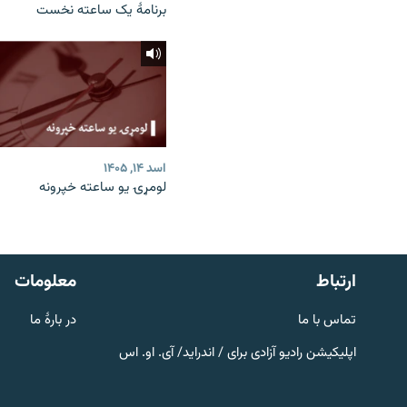
برنامۀ یک ساعته نخست
اسد ۱۴, ۱۴۰۵
لومړۍ یو ساعته خپرونه
صفحه پشتو
Azadi English
به ما بپیوندید
ارتباط
معلومات
تماس با ما
در بارۀ ما
اپلیکیشن رادیو آزادی برای / اندراید/ آی. او. اس
همۀ سایت‌های رادیو آزادی/ رادیو
اروپای آزاد