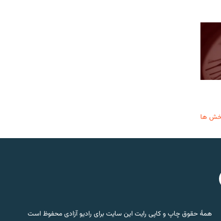
خش ها
همۀ حقوق چاپ و کاپی رایت این سایت برای رادیو آزادی محفوظ است