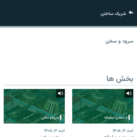
تماس
شریک ساختن
صفحه پشتو
Azadi English
سرود و سخن
به ما بپیوندید
بخش ها
همۀ سایت‌های رادیو آزادی/ رادیو اروپای آزاد
اسد ۱۶, ۱۴۰۵
اسد ۱۶, ۱۴۰۵