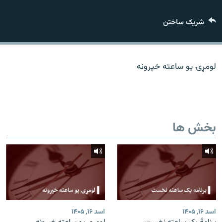
تماس
شریک ساختن
صفحه پشتو
Azadi English
لومړۍ یو ساعته خپرونه
به ما بپیوندید
بخش ها
همۀ سایت‌های رادیو آزادی/ رادیو اروپای آزاد
اسد ۱۶, ۱۴۰۵
اسد ۱۶, ۱۴۰۵