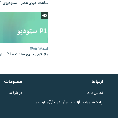
ساعت خبری عصر - ستودیوی P1
اسد ۱۴, ۱۴۰۵
مازیګرنی خبري ساعت - P1 سټوډیو
صفحه پشتو
Azadi English
به ما بپیوندید
ارتباط
معلومات
تماس با ما
در بارۀ ما
اپلیکیشن رادیو آزادی برای / اندراید/ آی. او. اس
همۀ سایت‌های رادیو آزادی/ رادیو
اروپای آزاد