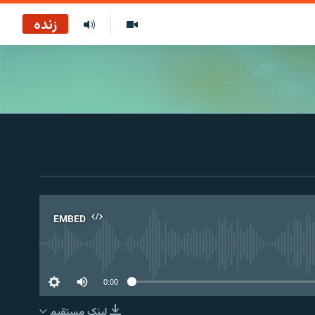
زنده
EMBED
No 
0:00
لینک مستقیم