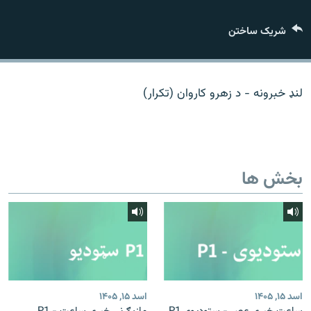
تماس
شریک ساختن
صفحه پشتو
Azadi English
لنډ خبرونه - د زهرو کاروان (تکرار)
به ما بپیوندید
بخش ها
همۀ سایت‌های رادیو آزادی/ رادیو اروپای آزاد
اسد ۱۵, ۱۴۰۵
اسد ۱۵, ۱۴۰۵