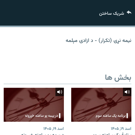
تماس
شریک ساختن
صفحه پشتو
Azadi English
نیمه نړۍ (تکرار) - د ازادۍ مېلمه
به ما بپیوندید
بخش ها
همۀ سایت‌های رادیو آزادی/ رادیو اروپای آزاد
اسد ۱۹, ۱۴۰۵
اسد ۱۹, ۱۴۰۵