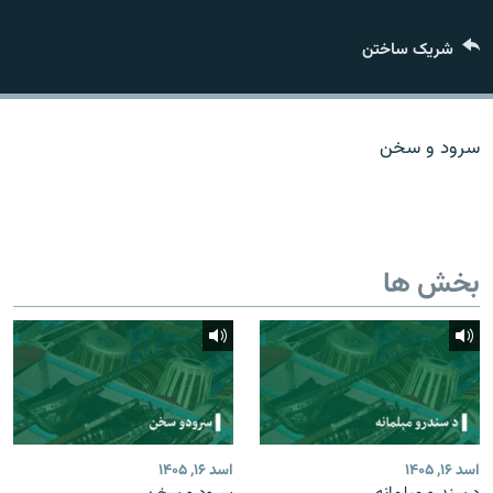
تماس
شریک ساختن
صفحه پشتو
Azadi English
سرود و سخن
به ما بپیوندید
بخش ها
همۀ سایت‌های رادیو آزادی/ رادیو اروپای آزاد
اسد ۱۶, ۱۴۰۵
اسد ۱۶, ۱۴۰۵