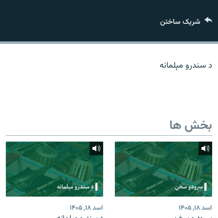
تماس
شریک ساختن
صفحه پشتو
Azadi English
د سندرو مېلمانه
به ما بپیوندید
بخش ها
همۀ سایت‌های رادیو آزادی/ رادیو اروپای آزاد
اسد ۱۸, ۱۴۰۵
اسد ۱۸, ۱۴۰۵