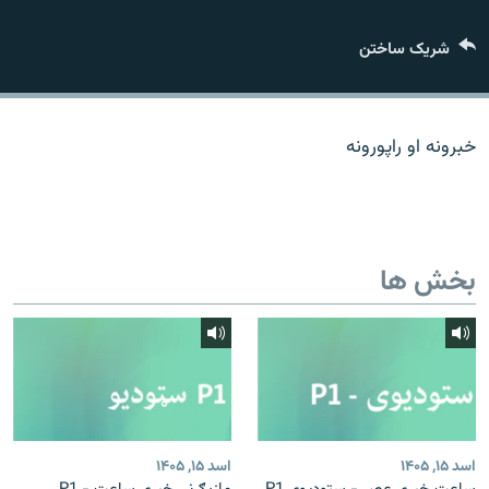
تماس
شریک ساختن
صفحه پشتو
Azadi English
خبرونه او راپورونه
به ما بپیوندید
بخش ها
همۀ سایت‌های رادیو آزادی/ رادیو اروپای آزاد
اسد ۱۵, ۱۴۰۵
اسد ۱۵, ۱۴۰۵