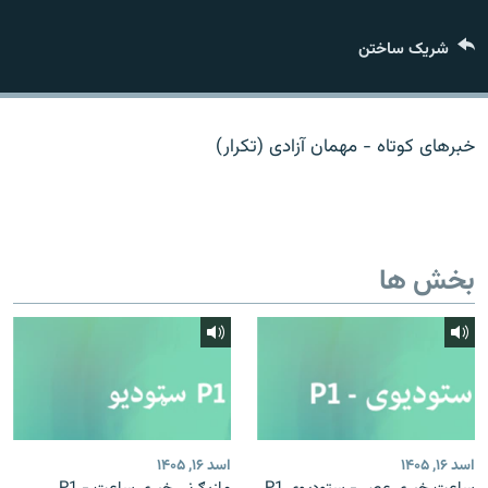
تماس
شریک ساختن
صفحه پشتو
Azadi English
خبرهای کوتاه - مهمان آزادی (تکرار)
به ما بپیوندید
بخش ها
همۀ سایت‌های رادیو آزادی/ رادیو اروپای آزاد
اسد ۱۶, ۱۴۰۵
اسد ۱۶, ۱۴۰۵