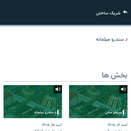
تماس
شریک ساختن
صفحه پشتو
Azadi English
د سندرو مېلمانه
به ما بپیوندید
بخش ها
همۀ سایت‌های رادیو آزادی/ رادیو اروپای آزاد
اسد ۱۶, ۱۴۰۵
اسد ۱۵, ۱۴۰۵