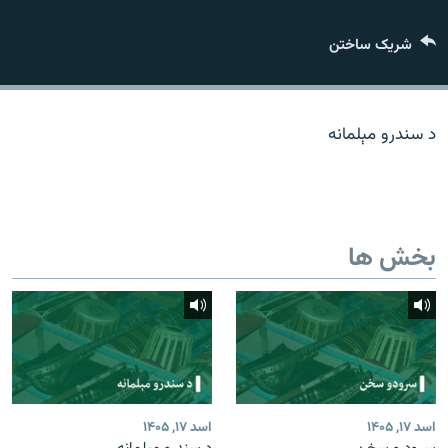
تماس
شریک ساختن
صفحه پشتو
Azadi English
د سندرو مېلمانه
به ما بپیوندید
بخش ها
همۀ سایت‌های رادیو آزادی/ رادیو اروپای آزاد
اسد ۱۷, ۱۴۰۵
اسد ۱۷, ۱۴۰۵