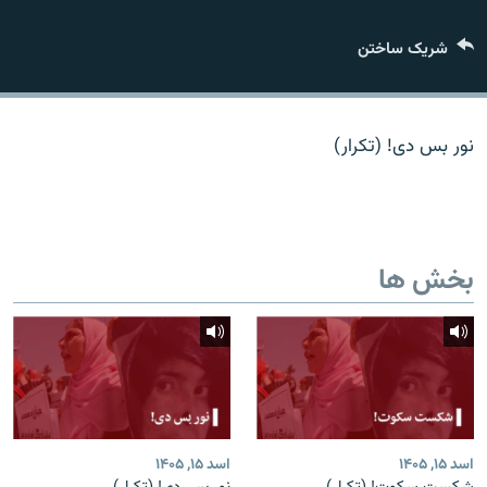
تماس
شریک ساختن
صفحه پشتو
Azadi English
نور بس دی! (تکرار)
به ما بپیوندید
بخش ها
همۀ سایت‌های رادیو آزادی/ رادیو اروپای آزاد
اسد ۱۵, ۱۴۰۵
اسد ۱۵, ۱۴۰۵