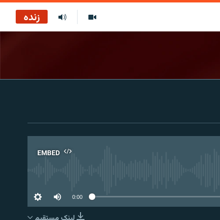
زنده
EMBED
No 
0:00
لینک مستقیم