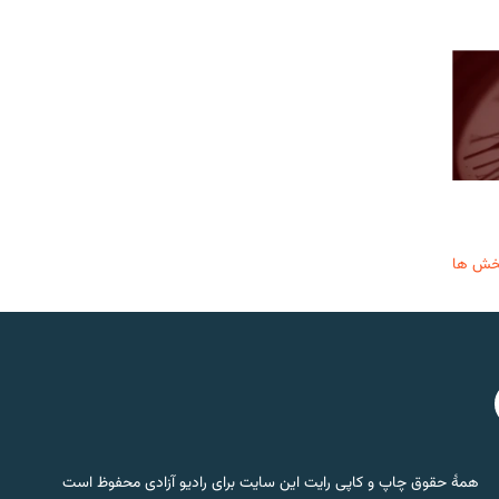
خش ها
همۀ حقوق چاپ و کاپی رایت این سایت برای رادیو آزادی محفوظ است