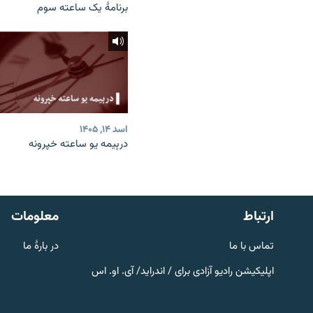
برنامۀ یک ساعته سوم
اسد ۱۴, ۱۴۰۵
درېیمه یو ساعته خپرونه
صفحه پشتو
Azadi English
به ما بپیوندید
ارتباط
معلومات
تماس با ما
در بارۀ ما
اپلیکیشن رادیو آزادی برای / اندراید/ آی. او. اس
همۀ سایت‌های رادیو آزادی/ رادیو
اروپای آزاد