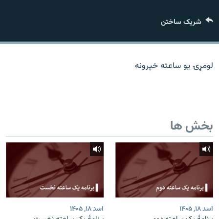
تماس
شریک ساختن
صفحه پشتو
Azadi English
لومړۍ یو ساعته خپرونه
به ما بپیوندید
بخش ها
همۀ سایت‌های رادیو آزادی/ رادیو اروپای آزاد
اسد ۱۸, ۱۴۰۵
اسد ۱۸, ۱۴۰۵