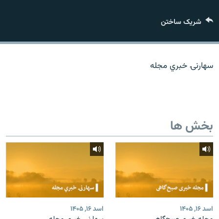
تماس
شریک ساختن
صفحه پشتو
Azadi English
سهارنۍ خبري مجله
به ما بپیوندید
بخش ها
همۀ سایت‌های رادیو آزادی/ رادیو اروپای آزاد
اسد ۱۶, ۱۴۰۵
اسد ۱۶, ۱۴۰۵