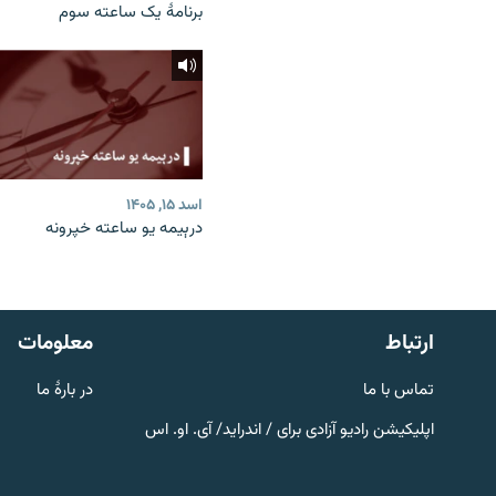
برنامۀ یک ساعته سوم
اسد ۱۵, ۱۴۰۵
درېیمه یو ساعته خپرونه
صفحه پشتو
Azadi English
به ما بپیوندید
ارتباط
معلومات
تماس با ما
در بارۀ ما
اپلیکیشن رادیو آزادی برای / اندراید/ آی. او. اس
همۀ سایت‌های رادیو آزادی/ رادیو
اروپای آزاد