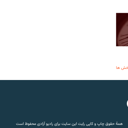
خش ها
همۀ حقوق چاپ و کاپی رایت این سایت برای رادیو آزادی محفوظ است