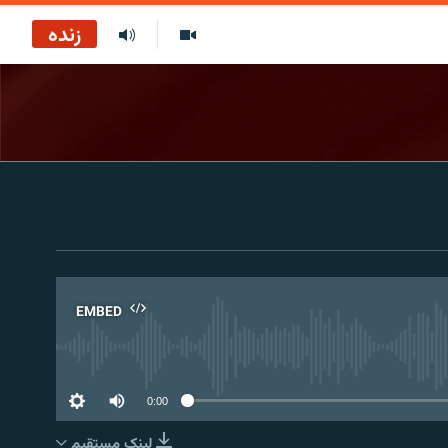
زنده
EMBED
No 
0:00
لینک مستقیم