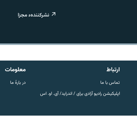
تماس
نشرکنندهء مجزا
ارتباط
معلومات
تماس با ما
در بارۀ ما
اپلیکیشن رادیو آزادی برای / اندراید/ آی. او. اس
صفحه پشتو
Azadi English
به ما بپیوندید