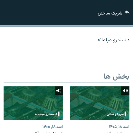
تماس
شریک ساختن
صفحه پشتو
Azadi English
د سندرو مېلمانه
به ما بپیوندید
بخش ها
همۀ سایت‌های رادیو آزادی/ رادیو اروپای آزاد
اسد ۱۸, ۱۴۰۵
اسد ۱۸, ۱۴۰۵