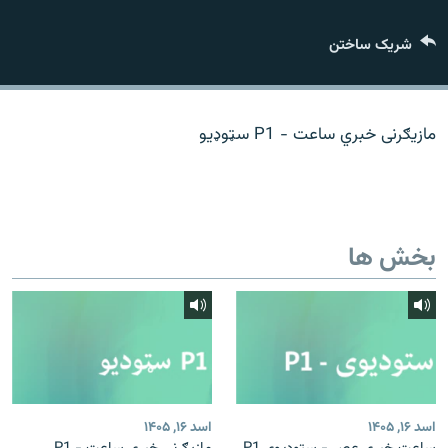
تماس
شریک ساختن
صفحه پشتو
Azadi English
مازیګرنی خبري ساعت - P1 سټوډیو
به ما بپیوندید
بخش ها
همۀ سایت‌های رادیو آزادی/ رادیو اروپای آزاد
اسد ۱۶, ۱۴۰۵
اسد ۱۶, ۱۴۰۵