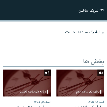
تماس
شریک ساختن
صفحه پشتو
Azadi English
برنامۀ یک ساعته نخست
به ما بپیوندید
بخش ها
همۀ سایت‌های رادیو آزادی/ رادیو اروپای آزاد
اسد ۱۸, ۱۴۰۵
اسد ۱۸, ۱۴۰۵