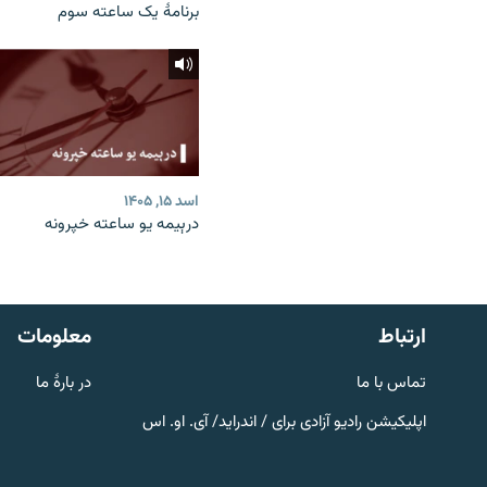
برنامۀ یک ساعته سوم
اسد ۱۵, ۱۴۰۵
درېیمه یو ساعته خپرونه
صفحه پشتو
Azadi English
به ما بپیوندید
ارتباط
معلومات
تماس با ما
در بارۀ ما
اپلیکیشن رادیو آزادی برای / اندراید/ آی. او. اس
همۀ سایت‌های رادیو آزادی/ رادیو
اروپای آزاد