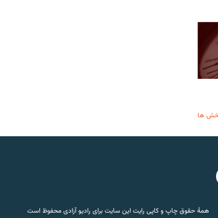
خش ها
همۀ حقوق چاپ و کاپی رایت این سایت برای رادیو آزادی محفوظ است