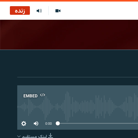
زنده
EMBED
No 
0:00
لینک مستقیم