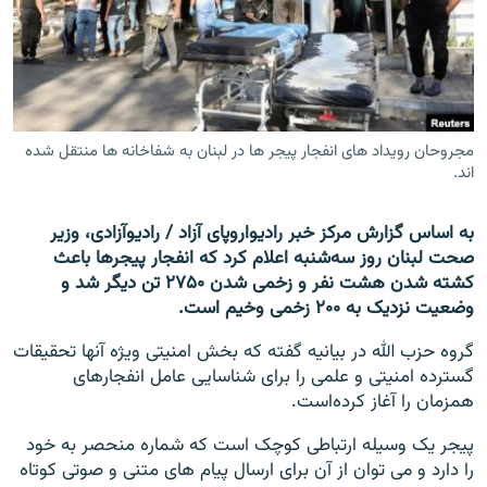
تماس
صفحه پشتو
Azadi English
مجروحان رویداد های انفجار پیجر ها در لبنان به شفاخانه ها منتقل شده
اند.
به ما بپیوندید
به اساس گزارش مرکز خبر رادیواروپای آزاد / رادیوآزادی، وزیر
صحت لبنان روز سه‌شنبه اعلام کرد که انفجار پیجرها باعث
همۀ سایت‌های رادیو آزادی/ رادیو اروپای آزاد
کشته شدن هشت نفر و زخمی شدن ۲۷۵۰ تن دیگر شد و
وضعیت نزدیک به ۲۰۰ زخمی وخیم است.
گروه حزب الله در بیانیه گفته که بخش امنیتی ویژه آنها تحقیقات
گسترده امنیتی و علمی را برای شناسایی عامل انفجارهای
همزمان را آغاز کرده‌است.
پیجر یک وسیله ارتباطی کوچک است که شماره منحصر به خود
را دارد و می توان از آن برای ارسال پیام های متنی و صوتی کوتاه