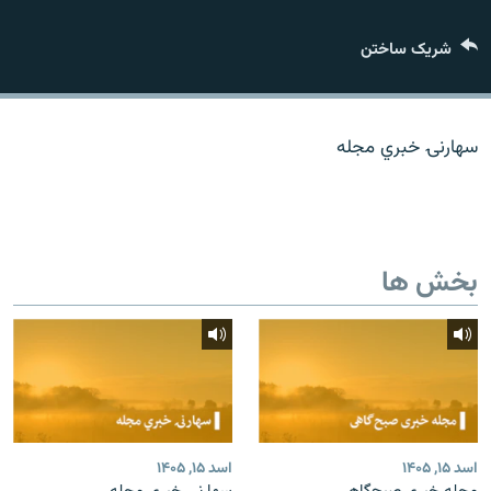
تماس
شریک ساختن
صفحه پشتو
Azadi English
سهارنۍ خبري مجله
به ما بپیوندید
بخش ها
همۀ سایت‌های رادیو آزادی/ رادیو اروپای آزاد
اسد ۱۵, ۱۴۰۵
اسد ۱۵, ۱۴۰۵