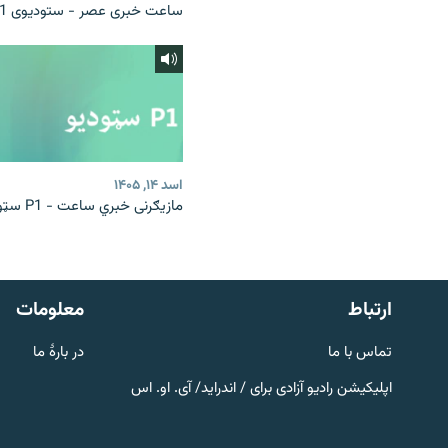
ساعت خبری عصر - ستودیوی P1
اسد ۱۴, ۱۴۰۵
مازیګرنی خبري ساعت - P1 سټوډیو
صفحه پشتو
Azadi English
به ما بپیوندید
ارتباط
معلومات
تماس با ما
در بارۀ ما
اپلیکیشن رادیو آزادی برای / اندراید/ آی. او. اس
همۀ سایت‌های رادیو آزادی/ رادیو
اروپای آزاد