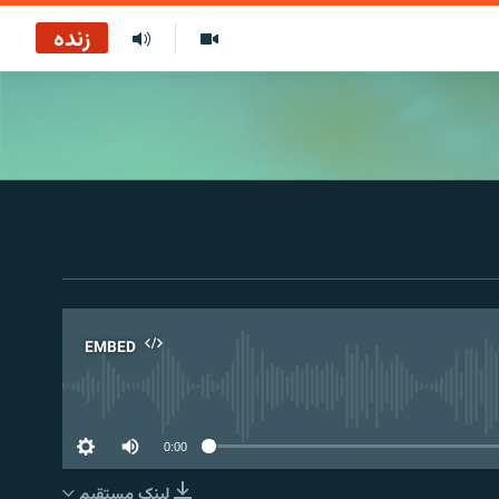
زنده
EMBED
No 
0:00
لینک مستقیم