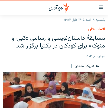
ینک‌های
ابل
سترسی
یکشنبه ۱۸ اسد ۱۴۰۵ کابل ۰۶:۰۲
ازگشت
صفحه نخست
افغانستان
ه
گزارش‌ها
مسابقۀ داستان‌نویسی و رسامی «کبۍ و
تن
صلی
خبرها
افغانستان
منوک» برای کودکان در پکتیا برگزار شد
ازگشت
جدول نشرات
منطقه
افغانستان
ه
ميزان ۰۱, ۱۴۰۳
نوی
مصاحبه‌ها
جهان
شرق میانه
صلی
شریک ساختن
برنامه‌ها
جهان
راجعه
ه
مجموعه تصویری
فحه
ورزش
ستجو
بحران مهاجرت
'کووید-۱۹'