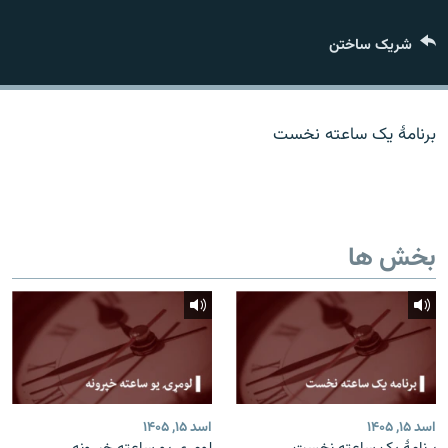
تماس
شریک ساختن
صفحه پشتو
Azadi English
برنامۀ یک ساعته نخست
به ما بپیوندید
بخش ها
همۀ سایت‌های رادیو آزادی/ رادیو اروپای آزاد
اسد ۱۵, ۱۴۰۵
اسد ۱۵, ۱۴۰۵