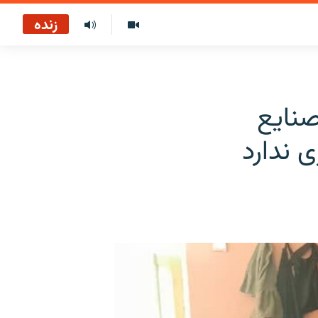
زنده
صنایع
 ندارد