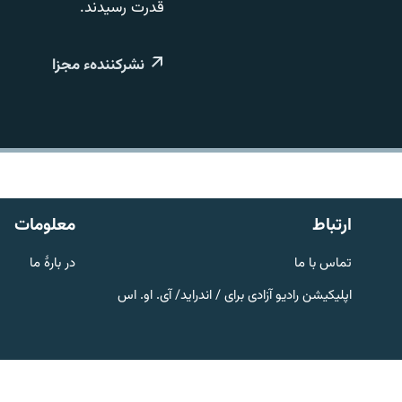
تماس
قدرت رسیدند.
نشرکنندهء مجزا
ارتباط
معلومات
تماس با ما
در بارۀ ما
صفحه پشتو
اپلیکیشن رادیو آزادی برای / اندراید/ آی. او. اس
Azadi English
به ما بپیوندید