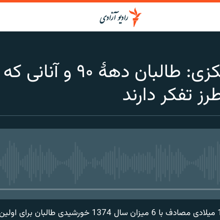
نصرالله ستانکزی: طا
رز تفکر دارند
media source currently available
29 سال پیش در سال 1996 میلادی مصادف با 6 میزان سال 1374 خور