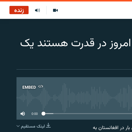
زنده
لبان دههٔ ۹۰ و آنانی که امروز در قدرت هستند یک
EMBED
No 
0:00
لینک مستقیم
شیدی طالبان برای اولین بار در افغانستان به
EMBED