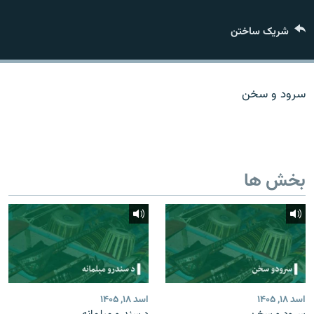
تماس
شریک ساختن
صفحه پشتو
Azadi English
سرود و سخن
به ما بپیوندید
بخش ها
همۀ سایت‌های رادیو آزادی/ رادیو اروپای آزاد
اسد ۱۸, ۱۴۰۵
اسد ۱۸, ۱۴۰۵