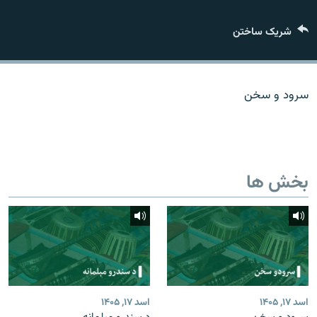
تماس
شریک ساختن
صفحه پشتو
Azadi English
سرود و سخن
به ما بپیوندید
بخش ها
همۀ سایت‌های رادیو آزادی/ رادیو اروپای آزاد
اسد ۱۷, ۱۴۰۵
اسد ۱۷, ۱۴۰۵