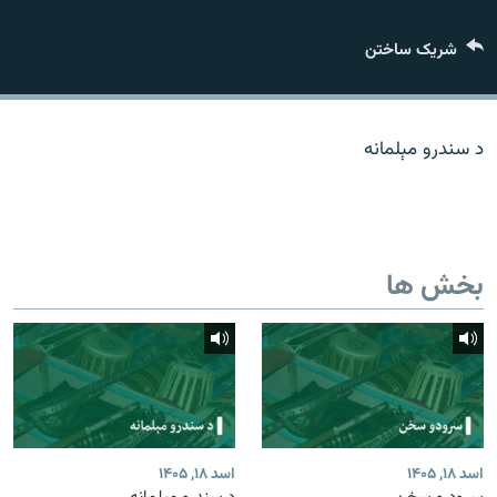
تماس
شریک ساختن
صفحه پشتو
Azadi English
د سندرو مېلمانه
به ما بپیوندید
بخش ها
همۀ سایت‌های رادیو آزادی/ رادیو اروپای آزاد
اسد ۱۸, ۱۴۰۵
اسد ۱۸, ۱۴۰۵