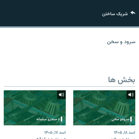
تماس
شریک ساختن
صفحه پشتو
Azadi English
سرود و سخن
به ما بپیوندید
بخش ها
همۀ سایت‌های رادیو آزادی/ رادیو اروپای آزاد
اسد ۱۸, ۱۴۰۵
اسد ۱۷, ۱۴۰۵