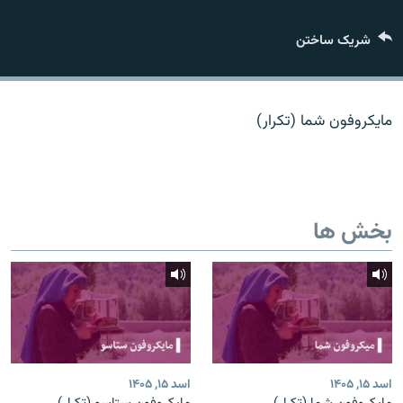
تماس
شریک ساختن
صفحه پشتو
Azadi English
مایکروفون شما (تکرار)
به ما بپیوندید
بخش ها
همۀ سایت‌های رادیو آزادی/ رادیو اروپای آزاد
اسد ۱۵, ۱۴۰۵
اسد ۱۵, ۱۴۰۵