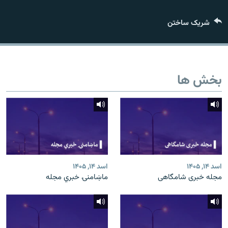
تماس
شریک ساختن
صفحه پشتو
Azadi English
بخش ها
به ما بپیوندید
همۀ سایت‌های رادیو آزادی/ رادیو اروپای آزاد
اسد ۱۴, ۱۴۰۵
اسد ۱۴, ۱۴۰۵
مجله خبری شامگاهی
ماښامنۍ خبري مجله