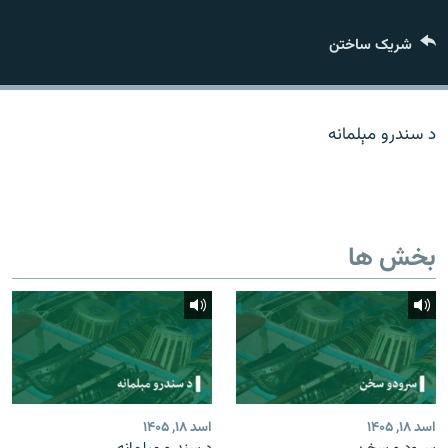
تماس
شریک ساختن
صفحه پشتو
Azadi English
د سندرو مېلمانه
به ما بپیوندید
بخش ها
همۀ سایت‌های رادیو آزادی/ رادیو اروپای آزاد
اسد ۱۸, ۱۴۰۵
اسد ۱۸, ۱۴۰۵