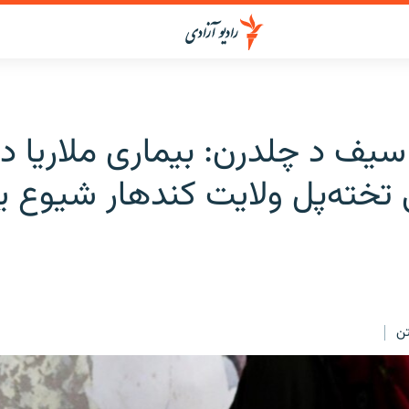
یف د چلدرن: بیماری ملاریا در
تخته‌پل ولایت کندهار شیوع یا
ن