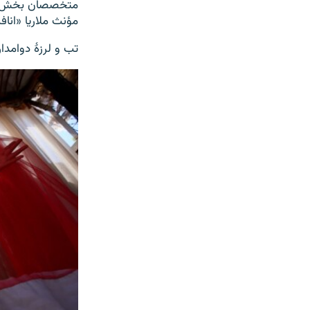
متخصصان بخش صحت
مؤنث ملاریا «انا
تب و لرزۀ دوامدار