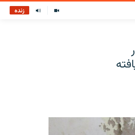
زنده
فته