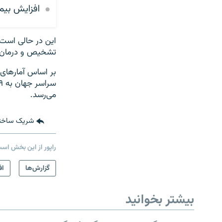
افزایش بیم
این در حالی است
تشخیص و درمان مل
می‌رسد.
شریک ساخت
راپور از این بخش اس
صفحه پشتو
گزارش‌ها
اف
Azadi English
بیشتر بخوانید
به ما بپیوندید