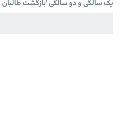
یک سالگی و دو سالگی 'بازگشت طالبان ب
همۀ سایت‌های رادیو آزادی/ رادیو
اروپای آزاد