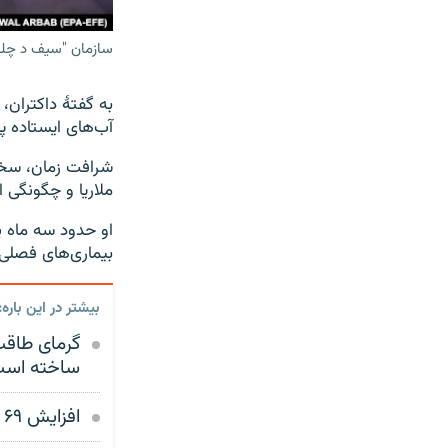
سازمان "سیف د چلدرن" اعلام کرده که
به گفتۀ داکتران،
آب‌های ایستاده پس
شرافت زمان، سخنگ
ملاریا و چگونگی 
او حدود سه ماه پ
بیماری‌های فصلی 
بیشتر در این باره:
گرمای طاقت 
ساخته اس
افزایش ۶۹ درصدی بیماری ملاریا در افغانستان