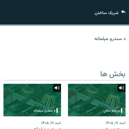
تماس
شریک ساختن
صفحه پشتو
Azadi English
د سندرو مېلمانه
به ما بپیوندید
بخش ها
همۀ سایت‌های رادیو آزادی/ رادیو اروپای آزاد
اسد ۱۷, ۱۴۰۵
اسد ۱۷, ۱۴۰۵