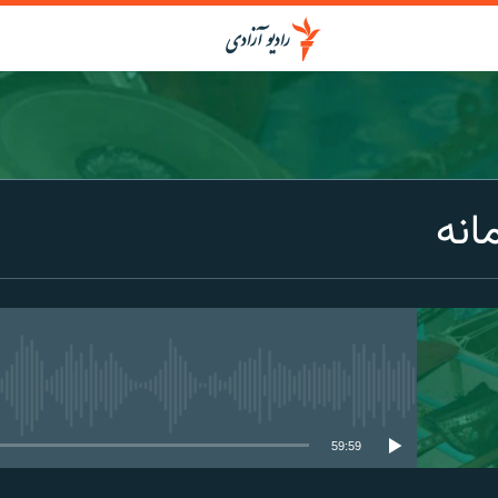
انه
media source currently available
59:59