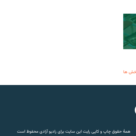
خش ها
همۀ حقوق چاپ و کاپی رایت این سایت برای رادیو آزادی محفوظ است