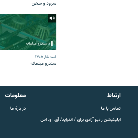
سرود و سخن
اسد ۱۵, ۱۴۰۵
سندرو مېلمانه
صفحه پشتو
Azadi English
به ما بپیوندید
ارتباط
معلومات
تماس با ما
در بارۀ ما
اپلیکیشن رادیو آزادی برای / اندراید/ آی. او. اس
همۀ سایت‌های رادیو آزادی/ رادیو
اروپای آزاد