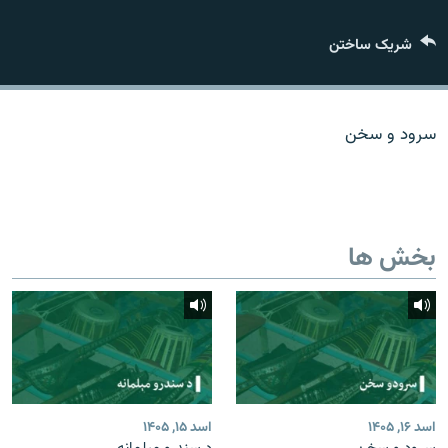
تماس
شریک ساختن
صفحه پشتو
Azadi English
سرود و سخن
به ما بپیوندید
بخش ها
همۀ سایت‌های رادیو آزادی/ رادیو اروپای آزاد
اسد ۱۶, ۱۴۰۵
اسد ۱۵, ۱۴۰۵