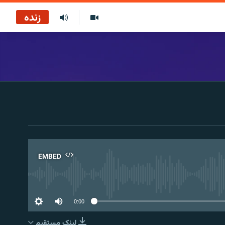
زنده
EMBED
No 
0:00
لینک مستقیم