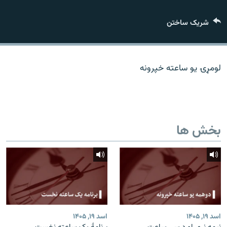
تماس
شریک ساختن
صفحه پشتو
Azadi English
لومړۍ یو ساعته خپرونه
به ما بپیوندید
بخش ها
همۀ سایت‌های رادیو آزادی/ رادیو اروپای آزاد
اسد ۱۹, ۱۴۰۵
اسد ۱۹, ۱۴۰۵