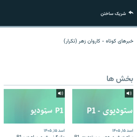
تماس
شریک ساختن
صفحه پشتو
Azadi English
خبرهای کوتاه - کاروان زهر (تکرار)
به ما بپیوندید
بخش ها
همۀ سایت‌های رادیو آزادی/ رادیو اروپای آزاد
اسد ۱۵, ۱۴۰۵
اسد ۱۵, ۱۴۰۵