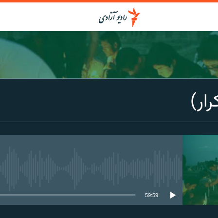
ار)
media source currently available
59:59