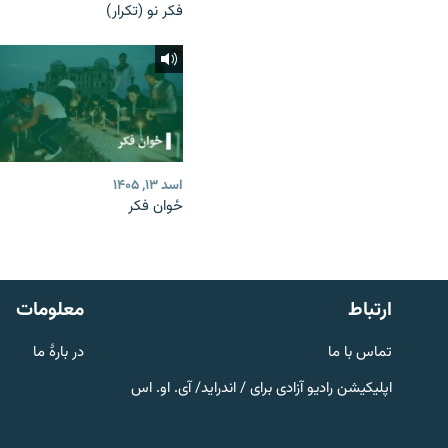
فکر نو (تکرار)
اسد ۱۳, ۱۴۰۵
ځوان فکر
صفحه پشتو
Azadi English
به ما بپیوندید
ارتباط
معلومات
تماس با ما
در بارۀ ما
اپلیکیشن رادیو آزادی برای / اندراید/ آی. او. اس
همۀ سایت‌های رادیو آزادی/ رادیو
اروپای آزاد