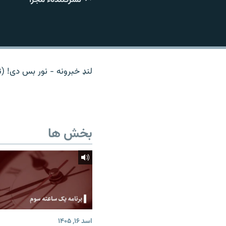
تماس
لنډ خبرونه - نور بس دی! (ت
بخش ها
اسد ۱۶, ۱۴۰۵