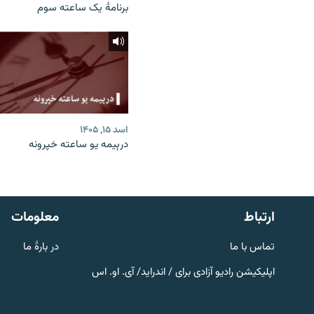
برنامۀ یک ساعته سوم
اسد ۱۵, ۱۴۰۵
درېیمه یو ساعته خپرونه
صفحه پشتو
Azadi English
به ما بپیوندید
ارتباط
معلومات
تماس با ما
در بارۀ ما
اپلیکیشن رادیو آزادی برای / اندراید/ آی. او. اس
همۀ سایت‌های رادیو آزادی/ رادیو
اروپای آزاد