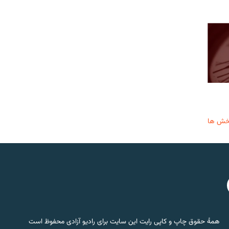
خش ها
همۀ حقوق چاپ و کاپی رایت این سایت برای رادیو آزادی محفوظ است